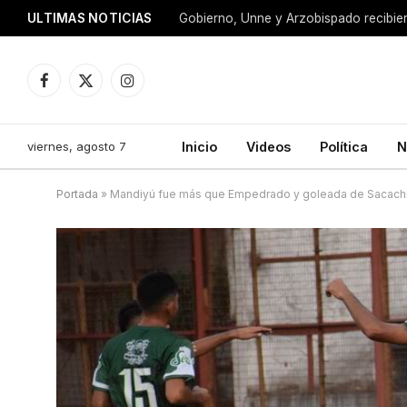
ULTIMAS NOTICIAS
Facebook
X
Instagram
(Twitter)
viernes, agosto 7
Inicio
Videos
Política
N
Portada
»
Mandiyú fue más que Empedrado y goleada de Sacachis