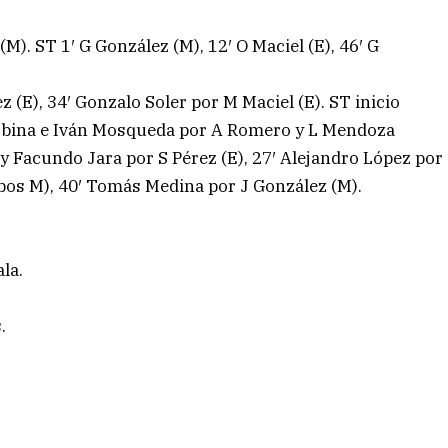
M). ST 1′ G González (M), 12′ O Maciel (E), 46′ G
 (E), 34′ Gonzalo Soler por M Maciel (E). ST inicio
Urbina e Iván Mosqueda por A Romero y L Mendoza
y Facundo Jara por S Pérez (E), 27′ Alejandro López por
mbos M), 40′ Tomás Medina por J González (M).
la.
.