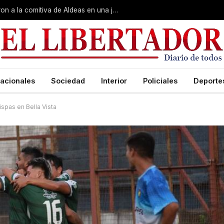
Gobierno, Unne y Arzobispado recibieron a la comitiva de Aldeas en una jornada de reuniones estratégicas
acionales
Sociedad
Interior
Policiales
Deporte
pas en Bella Vista