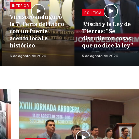
INTERIOR
POLÍTICA
Virasoro inauguró
la 7ª Feria del Libro
Vischi y la Ley de
con un fuerte
Tierras: “Se
acento local e
discutieron cosas
histórico
que no dice la ley”
6 de agosto de 2026
5 de agosto de 2026