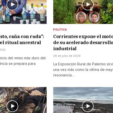
POLÍTICA
sto, caña con ruda”:
Corrientes expone el mot
el ritual ancestral
de su acelerado desarroll
industrial
2026
28 de julio de 2026
icio del «mes más duro del
incia se prepara para
La Exposición Rural de Palermo sirv
una vez más como la vitrina de may
resonancia…