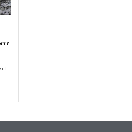
erre
 el