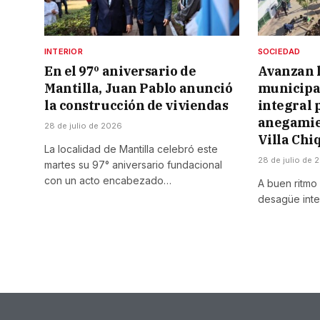
INTERIOR
SOCIEDAD
En el 97º aniversario de
Avanzan l
Mantilla, Juan Pablo anunció
municipa
la construcción de viviendas
integral 
anegamien
28 de julio de 2026
Villa Chi
La localidad de Mantilla celebró este
28 de julio de 
martes su 97° aniversario fundacional
con un acto encabezado…
A buen ritmo
desagüe inte