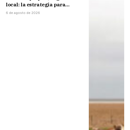
local: la estrategia para
retener el valor cárnico
6 de agosto de 2026