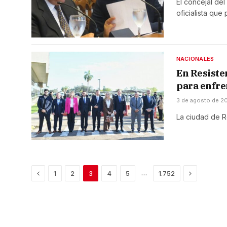
El concejal de
oficialista qu
NACIONALES
En Resiste
para enfre
3 de agosto de 2
La ciudad de R
Previous
Next
…
1
2
3
4
5
1.752