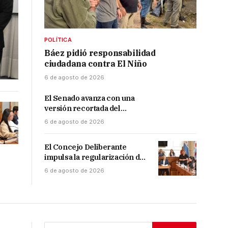
POLÍTICA
Báez pidió responsabilidad
ciudadana contra El Niño
6 de agosto de 2026
El Senado avanza con una
versión recortada del
proyecto propiedad privada:
6 de agosto de 2026
desalojo exprés, plazos y
menos capítulos
El Concejo Deliberante
impulsa la regularización de
obras comerciales
6 de agosto de 2026