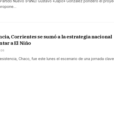
l Partido Nuevo (PaNu) Gustavo «Japo» Gonzalez ponderó el proye
e propone…
ncia, Corrientes se sumó a la estrategia nacional
ntar a El Niño
026
esistencia, Chaco, fue este lunes el escenario de una jornada clav