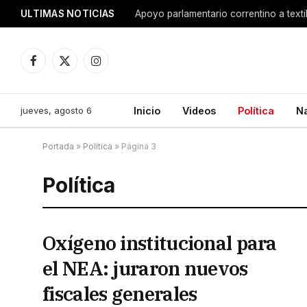
ULTIMAS NOTICIAS
Apoyo parlamentario correntino a texti
Facebook
X
Instagram
(Twitter)
jueves, agosto 6
Inicio
Videos
Política
N
Portada
»
Política
»
Página 3
Política
Oxígeno institucional para
el NEA: juraron nuevos
fiscales generales