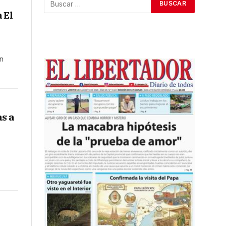
 El
ón
s a