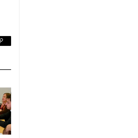
p
Copy
Link