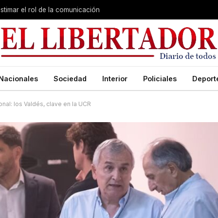
stimar el rol de la comunicación
Nacionales
Sociedad
Interior
Policiales
Deport
nal: los Valdés, clave en la UCR