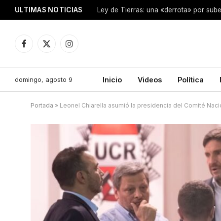
ULTIMAS NOTICIAS
Ley de Tierras: una «derrota» por sube
Facebook
X
Instagram
(Twitter)
domingo, agosto 9
Inicio
Videos
Política
Portada
»
Leonel Chiarella asumió la presidencia del Comité Nacio