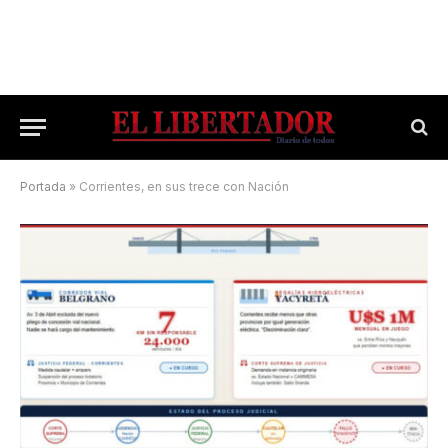
Portada
»
Corrientes, en sus trece con Nación