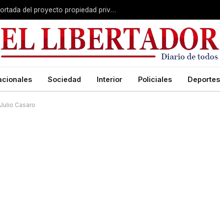
El Senado avanza con una versión recortada del proyecto propiedad privada: desalojo exprés, plazos y menos capítulos
acionales
Sociedad
Interior
Policiales
Deportes
Julio Casaro