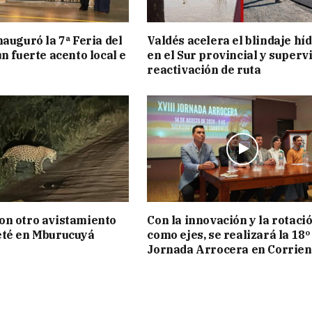
nauguró la 7ª Feria del
Valdés acelera el blindaje hí
n fuerte acento local e
en el Sur provincial y superv
reactivación de ruta
on otro avistamiento
Con la innovación y la rotaci
eté en Mburucuyá
como ejes, se realizará la 18º
Jornada Arrocera en Corrien