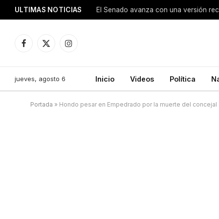
ULTIMAS NOTICIAS
Facebook
X
Instagram
(Twitter)
jueves, agosto 6
Inicio
Videos
Política
N
Portada
»
Hondo pesar en Empedrado por la muerte del concejal 