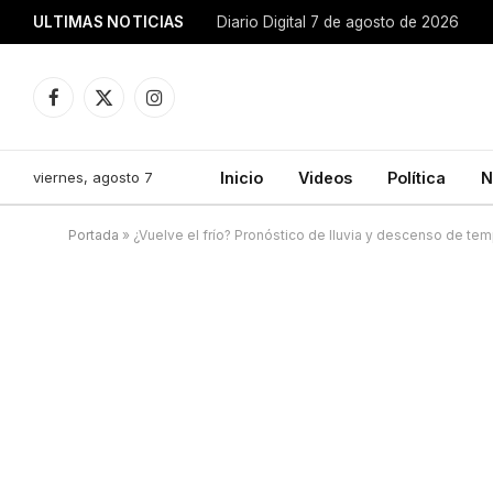
ULTIMAS NOTICIAS
Diario Digital 7 de agosto de 2026
Facebook
X
Instagram
(Twitter)
viernes, agosto 7
Inicio
Videos
Política
N
Portada
»
¿Vuelve el frío? Pronóstico de lluvia y descenso de te