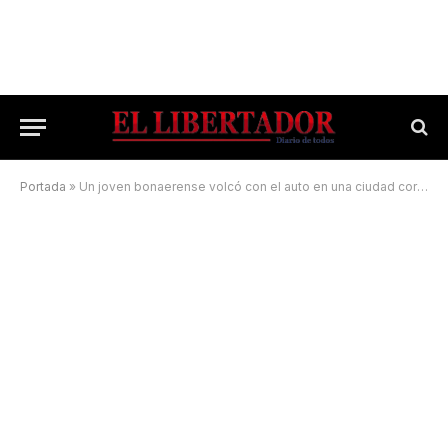
Portada
»
Un joven bonaerense volcó con el auto en una ciudad correntina y falleció