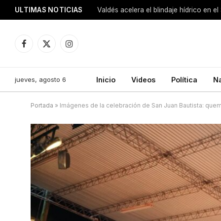
ULTIMAS NOTICIAS
Facebook
X
Instagram
(Twitter)
jueves, agosto 6
Inicio
Videos
Política
N
Portada
»
Imágenes de la celebración de San Juan Bautista: que