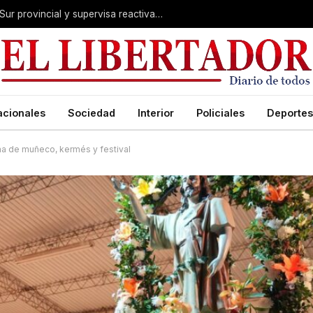
Valdés acelera el blindaje hídrico en el Sur provincial y supervisa reactivación de ruta
acionales
Sociedad
Interior
Policiales
Deportes
ma de muñeco, kermés y festival