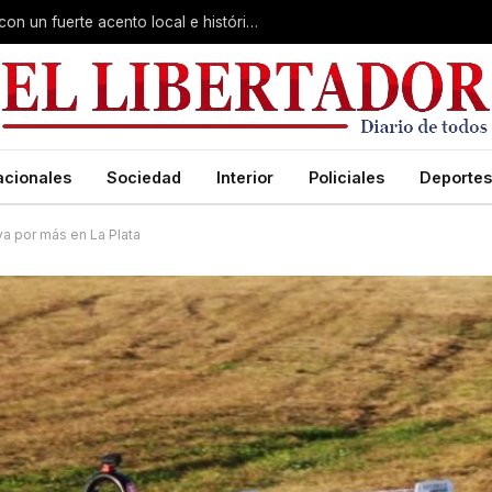
Virasoro inauguró la 7ª Feria del Libro con un fuerte acento local e histórico
acionales
Sociedad
Interior
Policiales
Deportes
va por más en La Plata