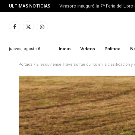
ULTIMAS NOTICIAS
Facebook
X
Instagram
(Twitter)
jueves, agosto 6
Inicio
Videos
Política
N
Portada
»
El esquinense Traverso fue quinto en la clasificación y 