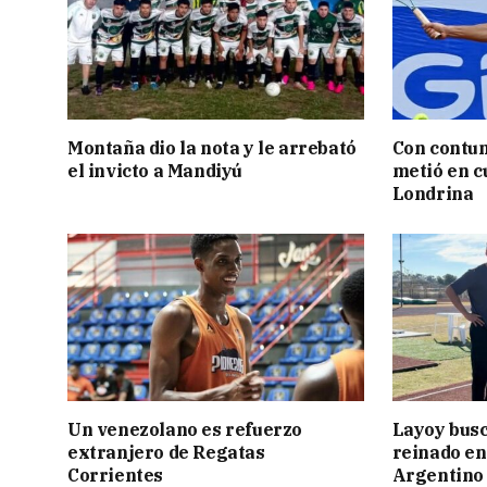
Montaña dio la nota y le arrebató
Con contun
el invicto a Mandiyú
metió en c
Londrina
Un venezolano es refuerzo
Layoy busc
extranjero de Regatas
reinado e
Corrientes
Argentino 