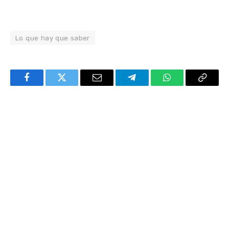
Lo que hay que saber
Facebook
Twitter
Email
Telegram
WhatsApp
Copy
Link