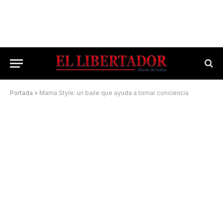
Portada
»
Mama Style: un baile que ayuda a tomar conciencia