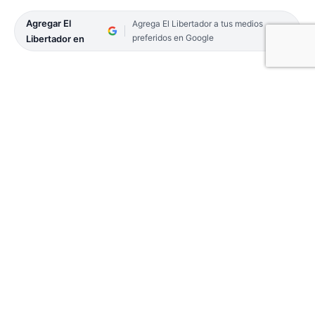
Agregar El
Agrega El Libertador a tus medios
preferidos en Google
Libertador en
Este martes, 48 estudiantes de diversas escuelas
secundarias de la ciudad de Corrientes se
congregaron en el recinto de la Legislatura
provincial. La cita, enmarcada en el programa
Modelo Cámara de Senadores Juvenil, tuvo como
eje central un taller de oratoria diseñado para
fortalecer las habilidades discursivas y fomentar