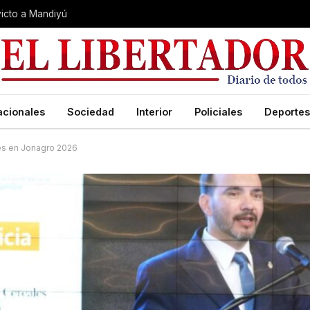
nvicto a Mandiyú
acionales
Sociedad
Interior
Policiales
Deportes
tes en Jonagro 2026