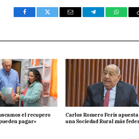
Facebook
Twitter
Email
Telegram
WhatsAp
uscamos el recupero
Carlos Romero Feris apuesta
 pueden pagar»
una Sociedad Rural más fede