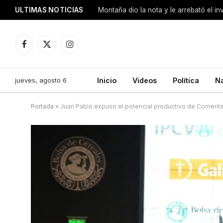
ULTIMAS NOTICIAS
Montaña dio la nota y le arrebató el i
Facebook
X
Instagram
(Twitter)
jueves, agosto 6
Inicio
Videos
Política
N
Portada
»
Juan Pablo expuso el potencial productivo de Corrien