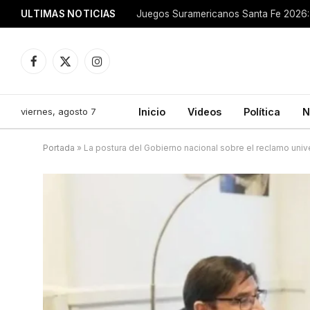
ULTIMAS NOTICIAS
Juegos Suramericanos Santa Fe 2026: 
Facebook
X
Instagram
(Twitter)
viernes, agosto 7
Inicio
Videos
Política
N
Portada
»
La postura del Gobierno nacional sobre el reclamo unive