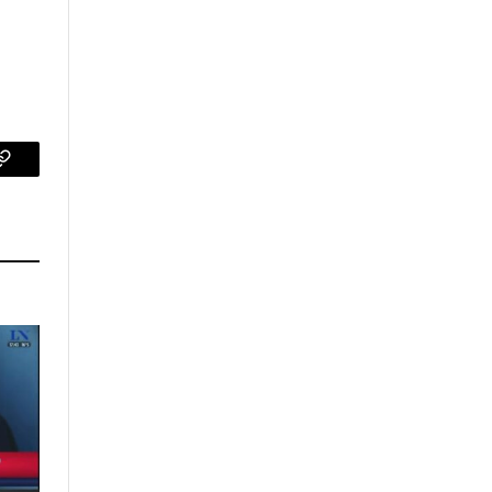
p
Copy
Link