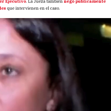
er Ejecutivo
. La Jueza también
negó públicamente
les
que intervienen en el caso.