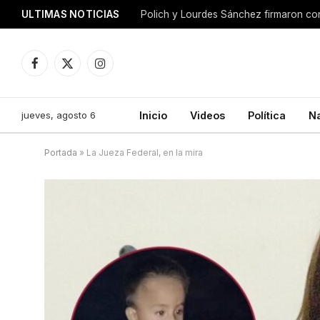
ULTIMAS NOTICIAS
Facebook
X
Instagram
(Twitter)
jueves, agosto 6
Inicio
Videos
Política
N
Portada
»
La Jueza Federal, en la mira