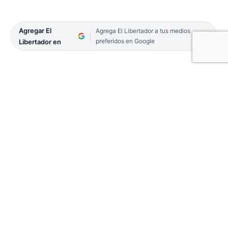
Agregar El
Agrega El Libertador a tus medios
preferidos en Google
Libertador en
El ex comisario Walter Maciel, junto con sus
abogados defensores, brindó su declaración en el
marco de la indagatoria relacionada con la
desaparición de Loan Daniel Peña en el paraje
Algarrobal el 13 de junio pasado.
En concreto, ofreció detalles de su actuación