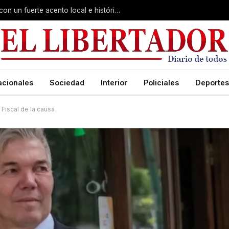
Virasoro inauguró la 7ª Feria del Libro con un fuerte acento local e histórico
acionales
Sociedad
Interior
Policiales
Deportes
 Fiscal de la causa