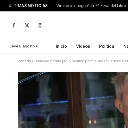
ULTIMAS NOTICIAS
Facebook
X
Instagram
(Twitter)
jueves, agosto 6
Inicio
Videos
Política
N
Portada
»
Burlando pedirá juicio político para la Jueza Federal y el