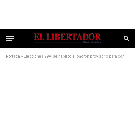
Portada
»
Elecciones 29A: se habilitó el padrón provisorio para consultas y reclamos