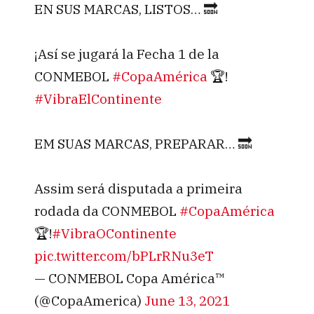
EN SUS MARCAS, LISTOS… 🔜​
¡Así se jugará la Fecha 1 de la
CONMEBOL
#CopaAmérica
🏆!​
#VibraElContinente
EM SUAS MARCAS, PREPARAR… 🔜​
Assim será disputada a primeira
rodada da CONMEBOL
#CopaAmérica
🏆!​
#VibraOContinente
pic.twitter.com/bPLrRNu3eT
— CONMEBOL Copa América™️
(@CopaAmerica)
June 13, 2021