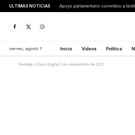
ULTIMAS NOTICIAS
Apoyo parlamentario correntino a texti
Facebook
X
Instagram
(Twitter)
viernes, agosto 7
Inicio
Videos
Política
N
Portada
»
Diario Digital 5 de septiembre de 2021