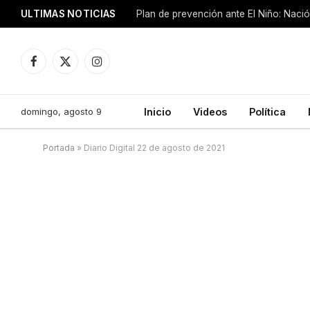
ULTIMAS NOTICIAS
Plan de prevención ante El Niño: Nació
Facebook
X
Instagram
(Twitter)
domingo, agosto 9
Inicio
Videos
Política
Portada
»
Diario Digital 22 de agosto de 2021