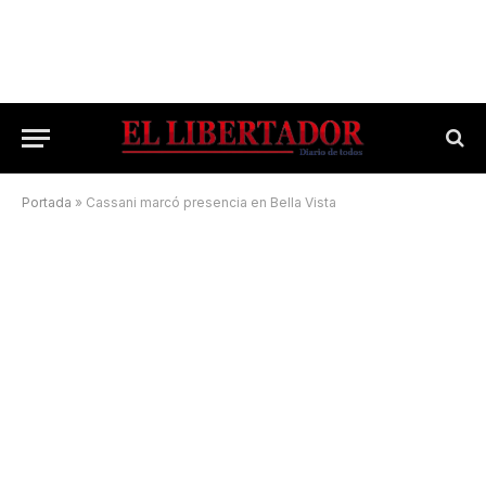
Portada
»
Cassani marcó presencia en Bella Vista