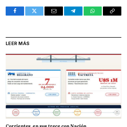
Facebook
Twitter
Email
Telegram
WhatsApp
Copy
Link
LEER MÁS
Corrientes, en sus trece con Nación