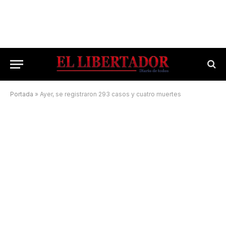
Portada
»
Ayer, se registraron 293 casos y cuatro muertes