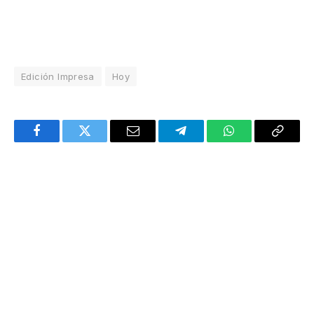
Edición Impresa
Hoy
Facebook
Twitter
Email
Telegram
WhatsApp
Copy
Link