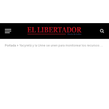
Portada
»
Yacyretá y la Unne se unen para monitorear los recursos pesqueros