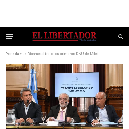
Portada
»
La Bicameral trató los primeros DNU de Milei