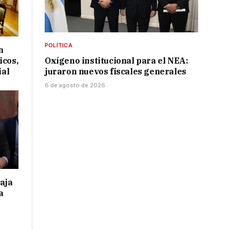
POLÍTICA
n
icos,
Oxígeno institucional para el NEA:
ial
juraron nuevos fiscales generales
6 de agosto de 2026
taja
a