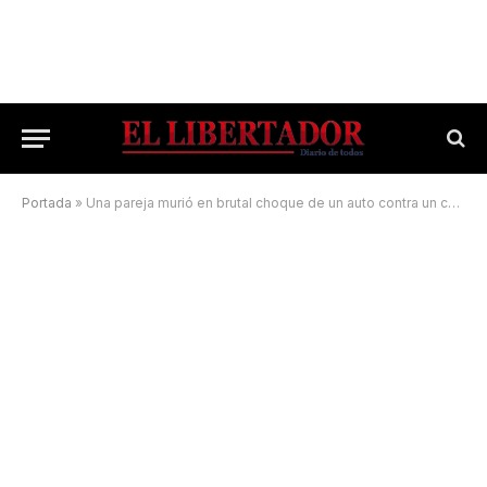
Portada
»
Una pareja murió en brutal choque de un auto contra un colectivo