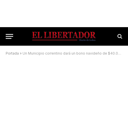
Portada
»
Un Municipio correntino dará un bono navideño de $40.000