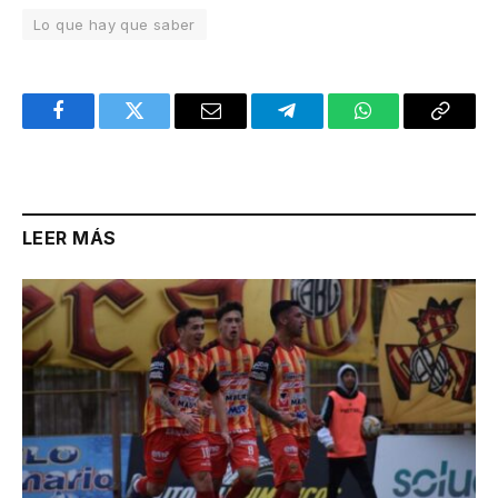
Lo que hay que saber
Facebook
Twitter
Email
Telegram
WhatsApp
Copy
Link
LEER MÁS