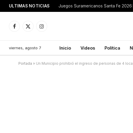
ULTIMAS NOTICIAS
Juegos Suramericanos Santa Fe 2026: 
Facebook
X
Instagram
(Twitter)
viernes, agosto 7
Inicio
Videos
Política
N
Portada
»
Un Municipio prohibió el ingreso de personas de 4 loca