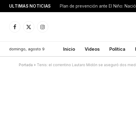
ULTIMAS NOTICIAS
Plan de prevención ante El Niño: Nació
Facebook
X
Instagram
(Twitter)
domingo, agosto 9
Inicio
Videos
Política
Portada
»
Tenis: el correntino Lautaro Midón se aseguró dos me