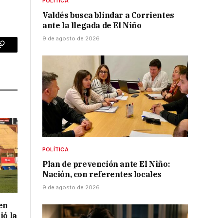
POLÍTICA
Valdés busca blindar a Corrientes
ante la llegada de El Niño
9 de agosto de 2026
p
Copy
Link
POLÍTICA
Plan de prevención ante El Niño:
Nación, con referentes locales
9 de agosto de 2026
en
ió la