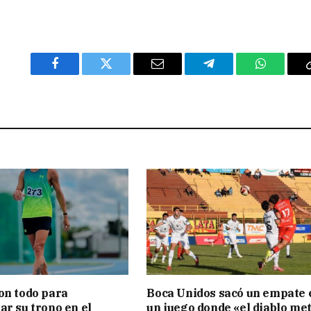
Facebook
Twitter
Email
Telegram
WhatsAp
on todo para
Boca Unidos sacó un empate 
ar su trono en el
un juego donde «el diablo met