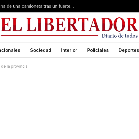
Un ciclista se incrustó dentro de la cabina de una camioneta tras un fuerte choque
acionales
Sociedad
Interior
Policiales
Deportes
 de la provincia