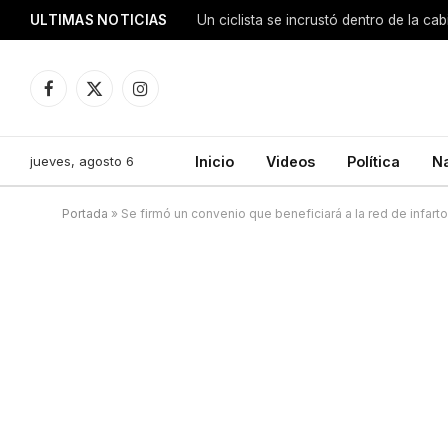
ULTIMAS NOTICIAS
Facebook
X
Instagram
(Twitter)
jueves, agosto 6
Inicio
Videos
Política
N
Portada
»
Se firmó un convenio que beneficiará a la red de infarto