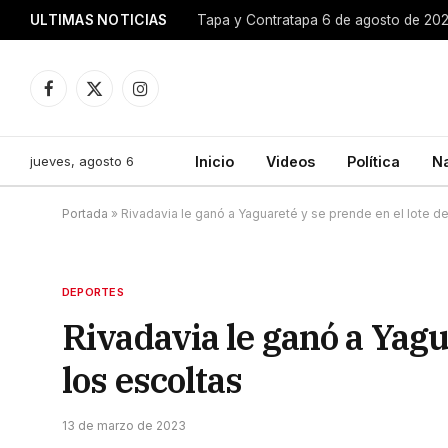
ULTIMAS NOTICIAS
Tapa y Contratapa 6 de agosto de 20
Facebook
X
Instagram
(Twitter)
jueves, agosto 6
Inicio
Videos
Política
N
Portada
»
Rivadavia le ganó a Yaguareté y se prende en el lote de
DEPORTES
Rivadavia le ganó a Yagu
los escoltas
13 de marzo de 2023