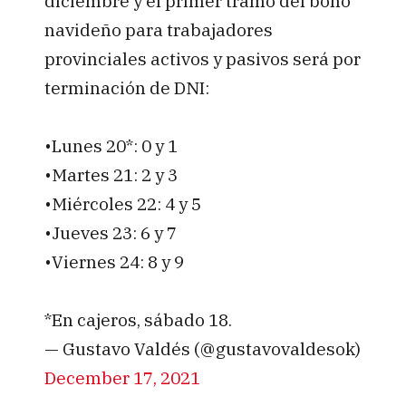
diciembre y el primer tramo del bono
navideño para trabajadores
provinciales activos y pasivos será por
terminación de DNI:
•Lunes 20*: 0 y 1
•Martes 21: 2 y 3
•Miércoles 22: 4 y 5
•Jueves 23: 6 y 7
•Viernes 24: 8 y 9
*En cajeros, sábado 18.
— Gustavo Valdés (@gustavovaldesok)
December 17, 2021