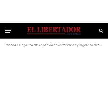
Portada
»
Llega una nueva partida de AstraZeneca y Argentina alcanza casi 25 millones de dosis