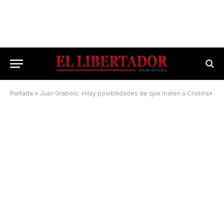
Portada
»
Juan Grabois: «Hay posibilidades de que maten a Cristina»