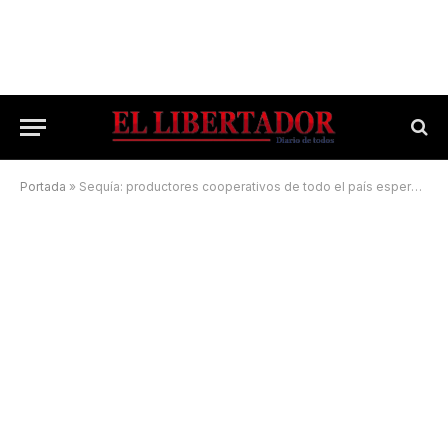
Portada
»
Sequía: productores cooperativos de todo el país esperan respuestas