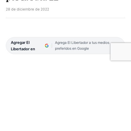
28 de diciembre de 2022
Agregar El
Agrega El Libertador a tus medios
preferidos en Google
Libertador en
Ayer, la temible Ruta Nacional N° 12 se cobró dos
nuevas vidas. Fue en diferentes siniestros viales,
donde un hombre que viajaba a bordo de un auto y