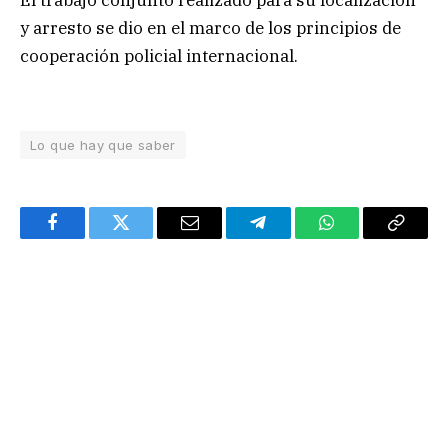
El trabajo conjunto realizado para su localización
y arresto se dio en el marco de los principios de
cooperación policial internacional.
Lo que hay que saber
Facebook
Twitter
Email
Telegram
WhatsApp
Copy
Link