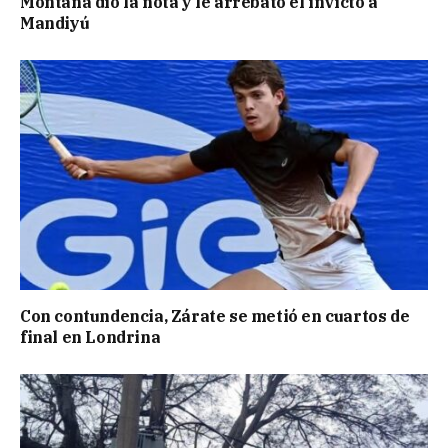
Montaña dio la nota y le arrebató el invicto a
Mandiyú
Con contundencia, Zárate se metió en cuartos de
final en Londrina