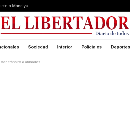
nvicto a Mandiyú
acionales
Sociedad
Interior
Policiales
Deportes
den tránsito a animales