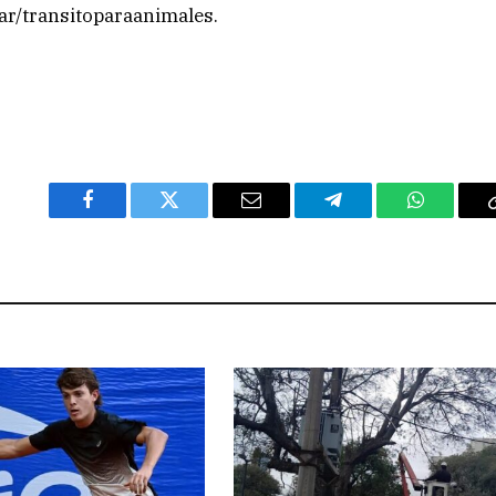
ar/transitoparaanimales.
Facebook
Twitter
Email
Telegram
WhatsAp