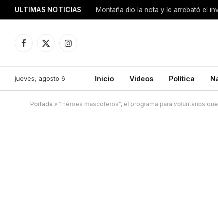
ULTIMAS NOTICIAS
Montaña dio la nota y le arrebató el i
Facebook
X
Instagram
(Twitter)
jueves, agosto 6
Inicio
Videos
Política
N
Portada
»
“Héroes mascoteros”, el programa para voluntarios que 