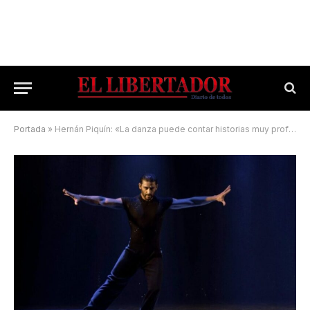
Portada
»
Hernán Piquín: «La danza puede contar historias muy profundas»