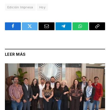
Edición Impresa
Hoy
Facebook
Twitter
Email
Telegram
WhatsApp
Copy
Link
LEER MÁS