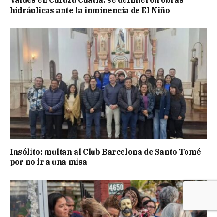
Valdés en Curuzú Cuatiá: se definieron obras
hidráulicas ante la inminencia de El Niño
Insólito: multan al Club Barcelona de Santo Tomé
por no ir a una misa