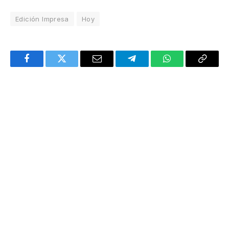
Edición Impresa
Hoy
Facebook
Twitter
Email
Telegram
WhatsApp
Copy
Link