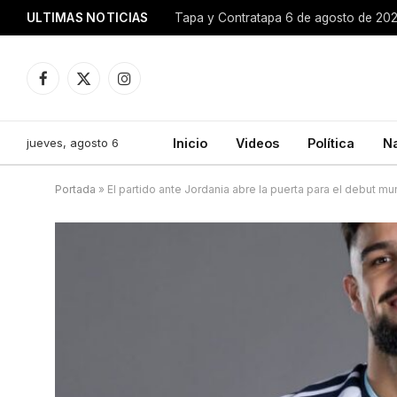
ULTIMAS NOTICIAS
Tapa y Contratapa 6 de agosto de 20
Facebook
X
Instagram
(Twitter)
jueves, agosto 6
Inicio
Videos
Política
N
Portada
»
El partido ante Jordania abre la puerta para el debut m