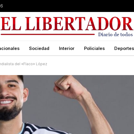
26
acionales
Sociedad
Interior
Policiales
Deportes
undialista del «Flaco» López