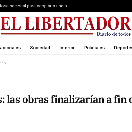
El sueño de crecer en familia: convocatoria nacional para adoptar a una niña de Corrientes
acionales
Sociedad
Interior
Policiales
Deporte
 año
las obras finalizarían a fin 