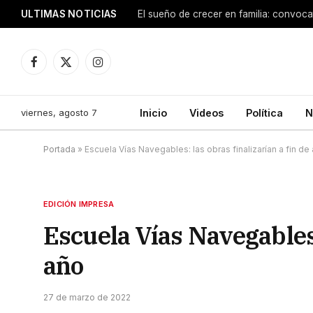
ULTIMAS NOTICIAS
Facebook
X
Instagram
(Twitter)
viernes, agosto 7
Inicio
Videos
Política
N
Portada
»
Escuela Vías Navegables: las obras finalizarían a fin de
EDICIÓN IMPRESA
Escuela Vías Navegables: 
año
27 de marzo de 2022