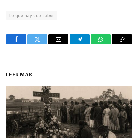
Lo que hay que saber
Facebook
Twitter
Email
Telegram
WhatsApp
Copy
Link
LEER MÁS