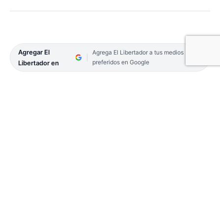
Agregar El
Agrega El Libertador a tus medios
preferidos en Google
Libertador en
El operario forestal, R.C., se encontraba realizando
tareas de cortes de pino con una motosierra
cuando el árbol cayó sobre él. El lamentable hecho
ocurrió este viernes en horas de la tarde. Fue
trasladado y asistido inicialmente en el hospital