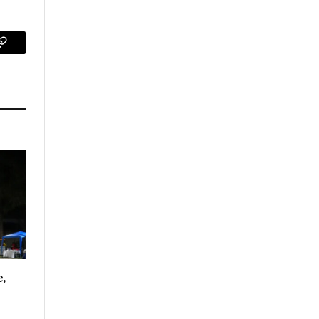
p
Copy
Link
e,