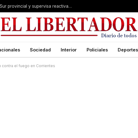
Valdés acelera el blindaje hídrico en el Sur provincial y supervisa reactivación de ruta
acionales
Sociedad
Interior
Policiales
Deportes
 contra el fuego en Corrientes