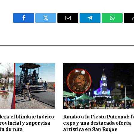
Facebook
Twitter
Email
Telegram
WhatsAp
era el blindaje hídrico
Rumbo a la Fiesta Patronal: f
provincial y supervisa
expo y una destacada oferta
ón de ruta
artística en San Roque