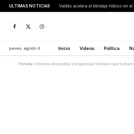
ULTIMAS NOTICIAS
Facebook
X
Instagram
(Twitter)
jueves, agosto 6
Inicio
Videos
Política
N
Portada
»
Emotiva despedida a brigadistas foráneos que lucharon