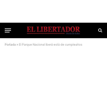
Portada
»
El Parque Nacional Iberá está de cumpleaños